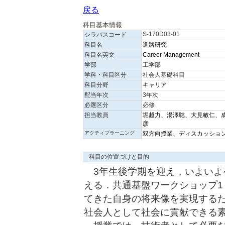
戻る
科目基本情報
S-170D03-01
シラバスコード
科目名
進路研究
科目名英文
Career Management
学部
工学部
学科・科目区分
社会人基礎科目
科目分野
キャリア
配当年次
3年次
必選区分
必修
担当教員
堀越力、湯澤聡、大見敏仁、
彦
アクティブラーニング
双方向授業、ディスカッション
科目の位置づけと目的
3年生後学期を迎え，いよいよ
える．共通基盤ワークショップ1
てきた自身の将来像を実現する
社会人として社会に貢献できる