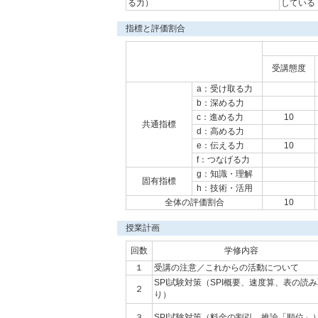
る力）
している
指標と評価割合
受講態度
a：受け取る力
b：深める力
c：進める力
10
共通指標
d：高める力
e：伝える力
10
f：つなげる力
g：知識・理解
固有指標
h：技術・活用
全体の評価割合
10
授業計画
回数
学修内容
１
受講の注意／これからの活動について
SPI試験対策（SPI概要、速度算、表の読
２
り）
３
SPI試験対策（料金の割引、推論「順位」