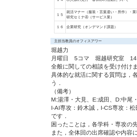
就活マナー（服装・言葉遣い・所作）・業
１５
研究セミナ④（サービス業）
１６
企業研究（オンデマンド課題）
主担当教員のオフィスアワー
堀越力
月曜日 5コマ 堀越研究室 141
全般に関しての相談を受け付け
具体的な就活に関する質問は，
う．
（備考）
M:湯澤・大見、E:成田、D:中尾
I-AI専攻：鈴木誠，I-CS専攻
です．
困ったことは，各学科・専攻の
また，全体回の出席確認や内容