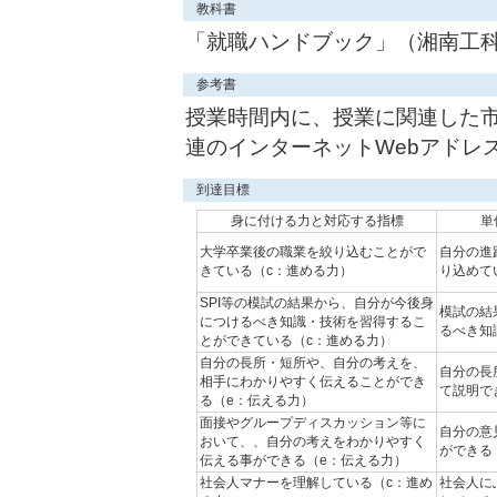
教科書
「就職ハンドブック」（湘南工
参考書
授業時間内に、授業に関連した
連のインターネットWebアドレ
到達目標
身に付ける力と対応する指標
単
大学卒業後の職業を絞り込むことがで
自分の進
きている（c：進める力）
り込めて
SPI等の模試の結果から、自分が今後身
模試の結
につけるべき知識・技術を習得するこ
るべき知
とができている（c：進める力）
自分の長所・短所や、自分の考えを、
自分の長
相手にわかりやすく伝えることができ
て説明で
る（e：伝える力）
面接やグループディスカッション等に
自分の意
おいて、、自分の考えをわかりやすく
ができる
伝える事ができる（e：伝える力）
社会人マナーを理解している（c：進め
社会人に