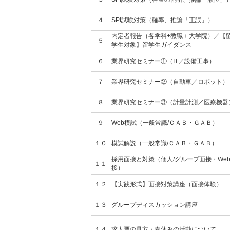
４
SPI試験対策（確率、推論「正誤」）
内定者報告（各学科+教職＋大学院）／【
５
学生対象】留学生ガイダンス
６
業界研究セミナー①（IT／設備工事）
７
業界研究セミナー②（自動車／ロボット）
８
業界研究セミナー③（計量計測／医療機器
９
Web模試（一般常識/ＣＡＢ・ＧＡＢ）
１０
模試解説（一般常識/ＣＡＢ・ＧＡＢ）
採用面接と対策（個人/グループ面接・We
１１
接）
１２
【実践形式】面接対策講座（面接体験）
１３
グループディスカッション講座
１４
求人票の見方・春休みの活動について