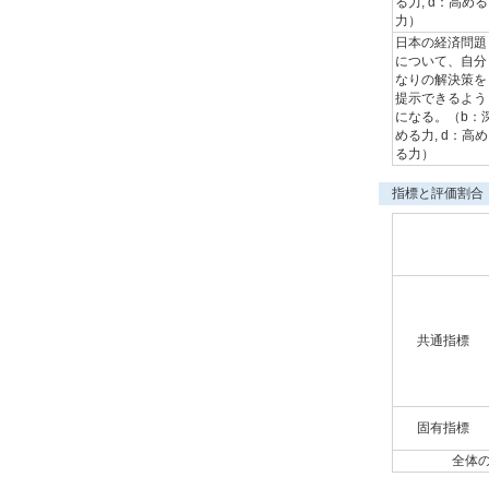
る力, d：高める
力）
日本の経済問題
について、自分
なりの解決策を
提示できるよう
になる。（b：
める力, d：高め
る力）
指標と評価割合
共通指標
固有指標
全体