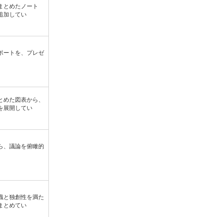
まとめたノート
追加してい
ポートを、プレゼ
。
とめた図表から、
を展開してい
ら、議論を俯瞰的
。
識と独創性を満た
まとめてい