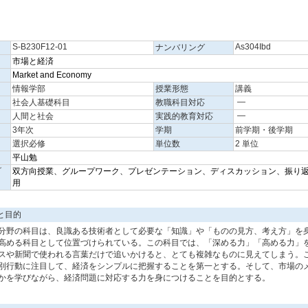
S-B230F12-01
As304Ibd
ナンバリング
市場と経済
Market and Economy
情報学部
授業形態
講義
―
社会人基礎科目
教職科目対応
―
人間と社会
実践的教育対応
3年次
学期
前学期・後学期
選択必修
単位数
2 単位
平山勉
グ
双方向授業、グループワーク、プレゼンテーション、ディスカッション、振り返
用
と目的
野の科目は、良識ある技術者として必要な「知識」や「ものの見方、考え方」を
高める科目として位置づけられている。この科目では、「深める力」「高める力」
や新聞で使われる言葉だけで追いかけると、とても複雑なものに見えてしまう。
別行動に注目して、経済をシンプルに把握することを第一とする。そして、市場の
かを学びながら、経済問題に対応する力を身につけることを目的とする。