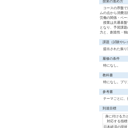
授業の進め方
コースの序盤で日
ムの点から消費活
労働の関係・ベー
授業は共通基盤ワ
となり、予習課題
力と、創造性・独
課題（試験やレ
提出された振り
履修の条件
特になし。
教科書
特になし。プリン
参考書
テーマごとに、
到達目標
身に付ける力
対応する指標
日本経済の現状