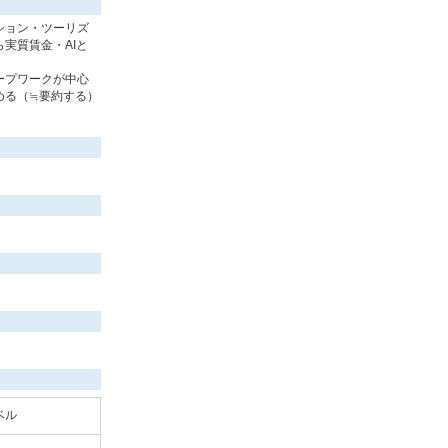
ション・ツーリズ
実質賃金・AIと
ープワークが中心
める（≒要約する）
ベル