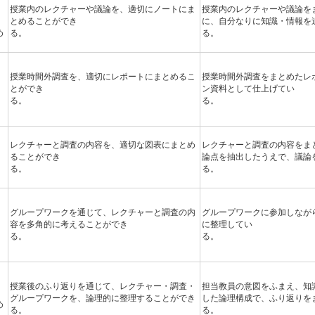
授業内のレクチャーや議論を、適切にノートにま
授業内のレクチャーや議論を
とめることができ
に、自分なりに知識・情報を
め
る。
る。
授業時間外調査を、適切にレポートにまとめるこ
授業時間外調査をまとめたレ
とができ
ン資料として仕上げてい
る。
る
：
レクチャーと調査の内容を、適切な図表にまとめ
レクチャーと調査の内容をま
ることができ
論点を抽出したうえで、議論
る。
る。
）
グループワークを通じて、レクチャーと調査の内
グループワークに参加しなが
容を多角的に考えることができ
に整理してい
る。
る
）
授業後のふり返りを通じて、レクチャー・調査・
担当教員の意図をふまえ、知
グループワークを、論理的に整理することができ
した論理構成で、ふり返りを
め
る。
る。