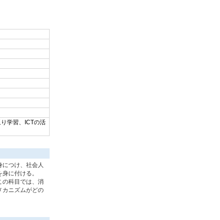
り学習、ICTの活
身につけ、社会人
を身に付ける。
この科目では、消
メカニズムがどの