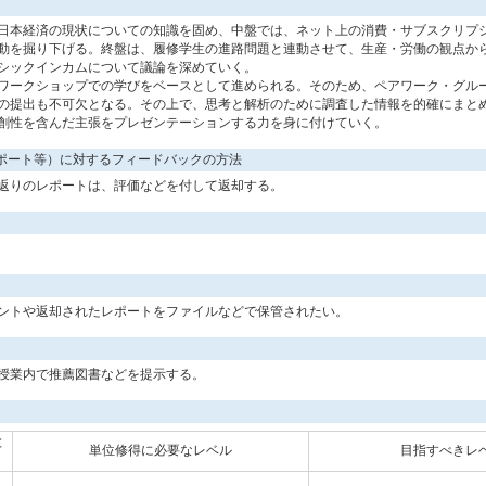
本経済の現状についての知識を固め、中盤では、ネット上の消費・サブスクリプ
動を掘り下げる。終盤は、履修学生の進路問題と連動させて、生産・労働の観点から
シックインカムについて議論を深めていく。
ークショップでの学びをベースとして進められる。そのため、ペアワーク・グル
の提出も不可欠となる。その上で、思考と解析のために調査した情報を的確にまと
創性を含んだ主張をプレゼンテーションする力を身に付けていく。
ポート等）に対するフィードバックの方法
返りのレポートは、評価などを付して返却する。
トや返却されたレポートをファイルなどで保管されたい。
授業内で推薦図書などを提示する。
と
単位修得に必要なレベル
目指すべきレ