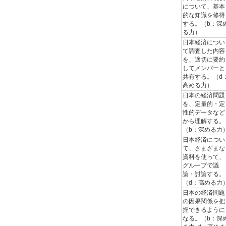
について、基本
的な知識を修得
する。（b：深
る力）
日本経済につい
て調査した内容
を、適切に要約
してメンバーと
共有する。（d
高める力）
日本の経済問題
を、定量的・定
性的データなど
から理解する。
（b：深める力
日本経済につい
て、さまざまな
資料を使って、
グループで議
論・討論する。
（d：高める力
日本の経済問題
の因果関係を把
握できるように
なる。（b：深