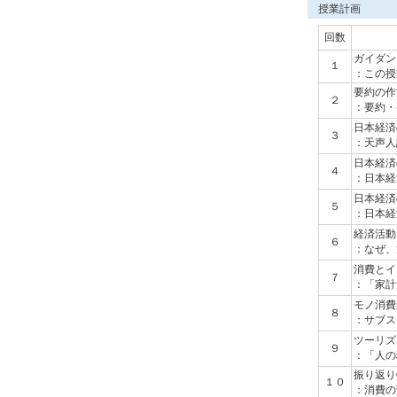
授業計画
回数
ガイダン
１
：この授
要約の作
２
：要約・
日本経済
３
：天声人
日本経済
４
：日本経
日本経済
５
：日本経
経済活動
６
：なぜ、
消費とイ
７
：「家計
モノ消費
８
：サブス
ツーリズ
９
：「人の
振り返り
１０
：消費の