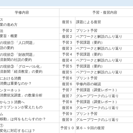
学修内容
予習・復習内容
ス
復習１
課題による復習
業の進め方
予習２
プリント予習
法
要旨・概要
復習２
ペアワークと解説のふり返り
予習３
予習課題（要約）
の現状① 「人口問題」
語の要約
復習３
ペアワークと解説のふり返り
予習４
予習課題（要約）
の現状② 「財政問題」
済新聞の社説の要約
復習４
ペアワークと解説のふり返り
予習５
予習課題（要約）
の現状③ 「グローバル化」
済新聞「経済教室」の要約
復習５
ペアワークと解説のふり返り
予習６
プリント予習
における消費
消費は重要なのか？
復習６
学修内容の確認
予習７
予習課題（調査レポート）
ンターネット
消費状況調査」の数量分析
復習７
グループワークのふり返り
予習８
予習課題（調査レポート）
からコト消費へ
クリプションが変えたもの
復習８
グループワークのふり返り
予習９
プリント予習
ム
移動」は何をもたらすのか？
復習９
グループワークのふり返り
①
予習１０
第６～９回の復習
変化に対応するには？