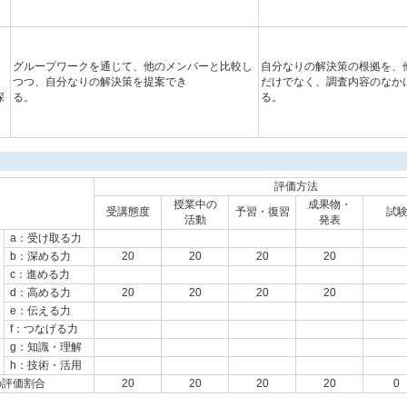
グループワークを通じて、他のメンバーと比較し
自分なりの解決策の根拠を、
つつ、自分なりの解決策を提案でき
だけでなく、調査内容のなか
深
る。
る。
評価方法
授業中の
成果物・
受講態度
予習・復習
試
活動
発表
a：受け取る力
b：深める力
20
20
20
20
c：進める力
d：高める力
20
20
20
20
e：伝える力
f：つなげる力
g：知識・理解
h：技術・活用
の評価割合
20
20
20
20
0