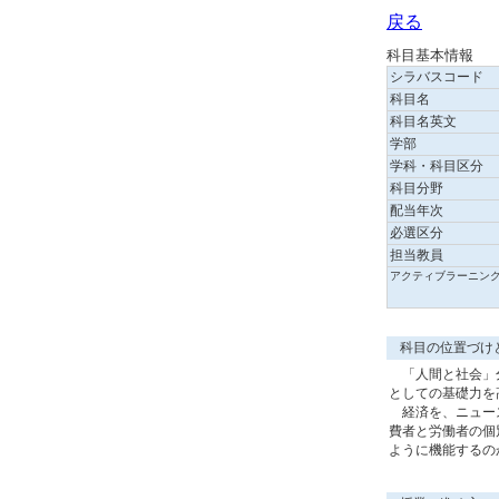
戻る
科目基本情報
シラバスコード
科目名
科目名英文
学部
学科・科目区分
科目分野
配当年次
必選区分
担当教員
アクティブラーニン
科目の位置づけ
「人間と社会」分
としての基礎力を
経済を、ニュース
費者と労働者の個
ように機能するの